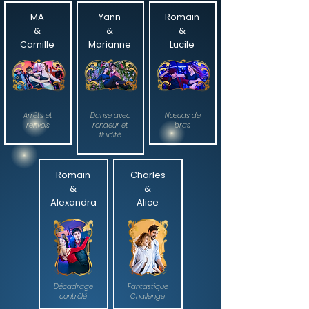
MA
Yann
Romain
&
&
&
Camille
Marianne
Lucile
Arrêts et
Danse avec
Nœuds de
renvois
rondeur et
bras
fluidité
Romain
Charles
&
&
Alexandra
Alice
Décadrage
Fantastique
contrôlé
Challenge