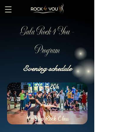
Gala Rock 4 You -
Program
Evening
schedule
17h - 20h
4-Step Rock Class