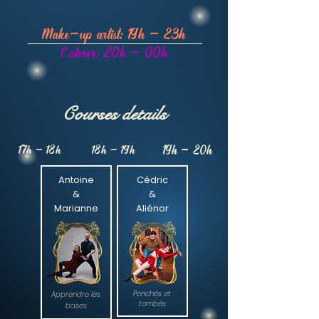
Make-up artist: 19h - 23h
Caterer: 20h - 00h
Courses details
17h - 18h
18h - 19h
19h - 20h
Antoine
Cédric
&
&
Marianne
Aliénor
Penchés et
Apprendre les
tombés
bases