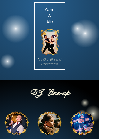
Yann
&
Alix
Accélérations et
Contrastes
DJ Line-up