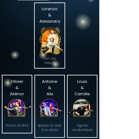
Lorenzo
&
Alexandra
L'art des
n
œ
uds
Olivier
Antoine
Louis
&
&
&
Aliénor
Alix
Camille
Passes de films
Ajoutes du style
Figures
à ta danse
acrobatiques