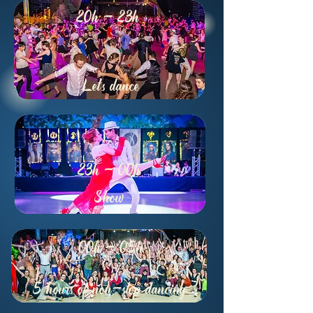
20h - 23h
Let's dance
23h - 00h
Show
00h - 05h
5 hours of non-stop dancing