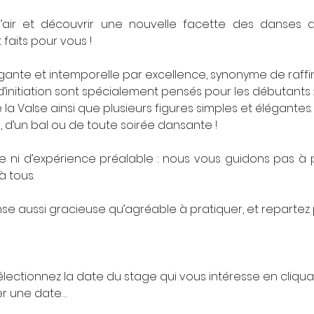
air et découvrir une nouvelle facette des danses 
t faits pour vous !
légante et intemporelle par excellence, synonyme de raf
 d’initiation sont spécialement pensés pour les débutants 
a Valse ainsi que plusieurs figures simples et élégantes. D
e, d’un bal ou de toute soirée dansante !
e ni d’expérience préalable : nous vous guidons pas à
à tous.
e aussi gracieuse qu’agréable à pratiquer, et repartez 
lectionnez la date du stage qui vous intéresse en cliquant
er une date…