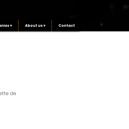
nies ▾
About us ▾
Contact
cette de