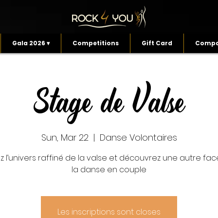
Gala 2026 ▾
Competitions
Gift Card
Compa
Stage de Valse
Sun, Mar 22
  |  
Danse Volontaires
z l’univers raffiné de la valse et découvrez une autre fa
la danse en couple
Les inscriptions sont closes