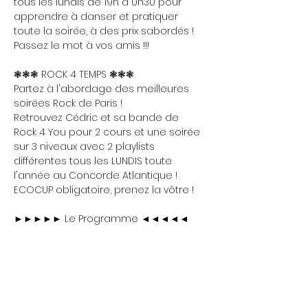
tous les lundis de 19h à 0h30 pour 
apprendre à danser et pratiquer 
toute la soirée, à des prix sabordés ! 
Passez le mot à vos amis !!!
❃❃❃ ROCK 4 TEMPS ❃❃❃
Partez à l'abordage des meilleures 
soirées Rock de Paris !
Retrouvez Cédric et sa bande de 
Rock 4 You pour 2 cours et une soirée 
sur 3 niveaux avec 2 playlists 
différentes tous les LUNDIS toute 
l'année au Concorde Atlantique !
ECOCUP obligatoire, prenez la vôtre !
►►►►► Le Programme ◄◄◄◄◄
Show More