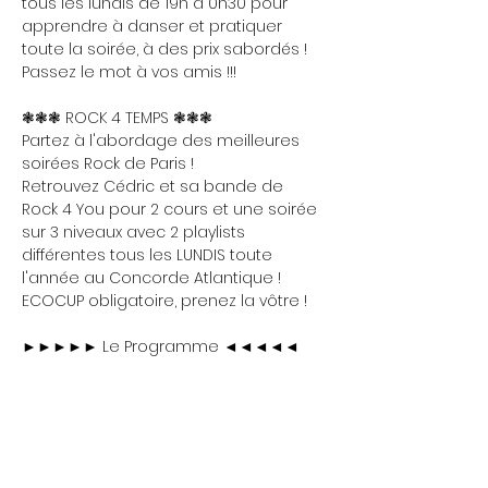
tous les lundis de 19h à 0h30 pour 
apprendre à danser et pratiquer 
toute la soirée, à des prix sabordés ! 
Passez le mot à vos amis !!!
❃❃❃ ROCK 4 TEMPS ❃❃❃
Partez à l'abordage des meilleures 
soirées Rock de Paris !
Retrouvez Cédric et sa bande de 
Rock 4 You pour 2 cours et une soirée 
sur 3 niveaux avec 2 playlists 
différentes tous les LUNDIS toute 
l'année au Concorde Atlantique !
ECOCUP obligatoire, prenez la vôtre !
►►►►► Le Programme ◄◄◄◄◄
Show More