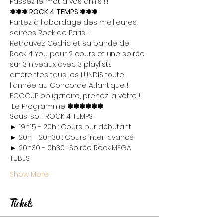
Passez le mot à vos amis !!!
❃❃❃ ROCK 4 TEMPS ❃❃❃
Partez à l'abordage des meilleures 
soirées Rock de Paris !

Retrouvez Cédric et sa bande de 
Rock 4 You pour 2 cours et une soirée 
sur 3 niveaux avec 3 playlists 
différentes tous les LUNDIS toute 
l'année au Concorde Atlantique !
ECOCUP obligatoire, prenez la vôtre !
 Le Programme 
❃❃❃
❃❃❃
Sous-sol : ROCK 4 TEMPS

► 19h15 - 20h : Cours pur débutant

► 20h - 20h30 : Cours inter-avancé

► 20h30 - 0h30 : Soirée Rock MEGA 
TUBES
Show More
Tickets