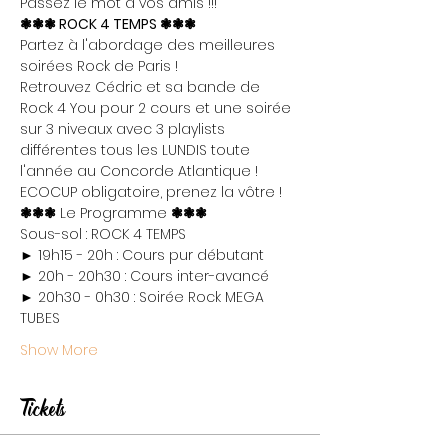
Passez le mot à vos amis !!!
❃❃❃ ROCK 4 TEMPS ❃❃❃
Partez à l'abordage des meilleures 
soirées Rock de Paris !

Retrouvez Cédric et sa bande de 
Rock 4 You pour 2 cours et une soirée 
sur 3 niveaux avec 3 playlists 
différentes tous les LUNDIS toute 
l'année au Concorde Atlantique !
ECOCUP obligatoire, prenez la vôtre !
❃❃❃
 Le Programme 
❃❃❃
Sous-sol : ROCK 4 TEMPS

► 19h15 - 20h : Cours pur débutant

► 20h - 20h30 : Cours inter-avancé

► 20h30 - 0h30 : Soirée Rock MEGA 
TUBES
Show More
Tickets