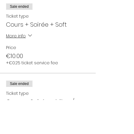
Sale ended
Ticket type
Cours + Soirée + Soft
More info
Price
€10.00
+€0.25 ticket service fee
Sale ended
Ticket type
Cours + Soirée + bière /
cidre
More info
Price