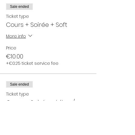
Sale ended
Ticket type
Cours + Soirée + Soft
More info
Price
€10.00
+€0.25 ticket service fee
Sale ended
Ticket type
Cours + Soirée + bière /
cidre
More info
Price