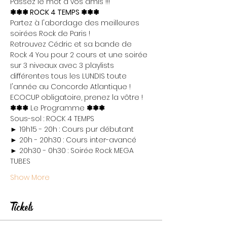
Passez le mot à vos amis !!!
❃❃❃ ROCK 4 TEMPS ❃❃❃
Partez à l'abordage des meilleures 
soirées Rock de Paris !

Retrouvez Cédric et sa bande de 
Rock 4 You pour 2 cours et une soirée 
sur 3 niveaux avec 3 playlists 
différentes tous les LUNDIS toute 
l'année au Concorde Atlantique !
ECOCUP obligatoire, prenez la vôtre !
❃❃❃
 Le Programme 
❃❃❃
Sous-sol : ROCK 4 TEMPS

► 19h15 - 20h : Cours pur débutant

► 20h - 20h30 : Cours inter-avancé

► 20h30 - 0h30 : Soirée Rock MEGA 
TUBES
Show More
Tickets