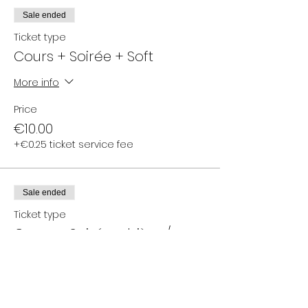
Sale ended
Ticket type
Cours + Soirée + Soft
More info
Price
€10.00
+€0.25 ticket service fee
Sale ended
Ticket type
Cours + Soirée + bière /
cidre
More info
Price