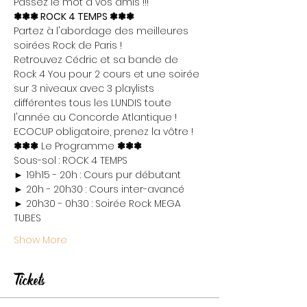
Passez le mot à vos amis !!!
❃❃❃ ROCK 4 TEMPS ❃❃❃
Partez à l'abordage des meilleures 
soirées Rock de Paris !

Retrouvez Cédric et sa bande de 
Rock 4 You pour 2 cours et une soirée 
sur 3 niveaux avec 3 playlists 
différentes tous les LUNDIS toute 
l'année au Concorde Atlantique !
ECOCUP obligatoire, prenez la vôtre !
❃❃❃
 Le Programme 
❃❃❃
Sous-sol : ROCK 4 TEMPS

► 19h15 - 20h : Cours pur débutant

► 20h - 20h30 : Cours inter-avancé

► 20h30 - 0h30 : Soirée Rock MEGA 
TUBES
Show More
Tickets