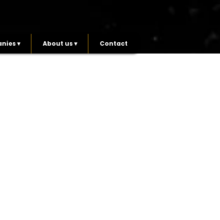
nies ▾
About us ▾
Contact