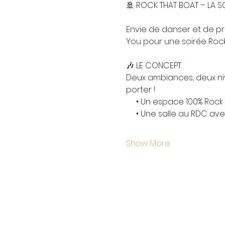
🚢 ROCK THAT BOAT – LA SO
Envie de danser et de pr
You pour une soirée Rock
🎶 LE CONCEPT
Deux ambiances, deux nive
porter !
     • Un espace 100% Roc
     • Une salle au RDC a
Show More