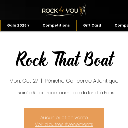
Gala 2026 ▾
Competitions
Gift Card
Compa
Rock That Boat
Mon, Oct 27
  |  
Péniche Concorde Atlantique
La soirée Rock incontournable du lundi à Paris !
Aucun billet en vente
Voir d'autres événements