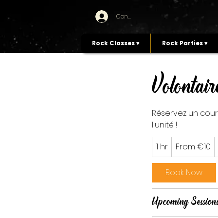
Connexion
Rock Classes ▾
Rock Parties ▾
Volontai
Réservez un cour
l'unité !
From
1 hr
1
From €10
10
euros
h
Book Now
Upcoming Session