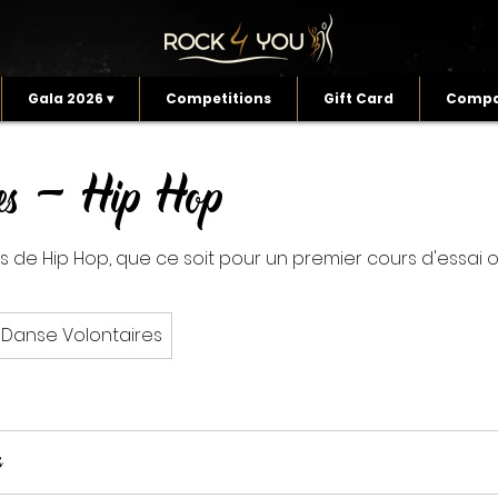
Gala 2026 ▾
Competitions
Gift Card
Compa
res - Hip Hop
s de Hip Hop, que ce soit pour un premier cours d'essai 
Danse Volontaires
s