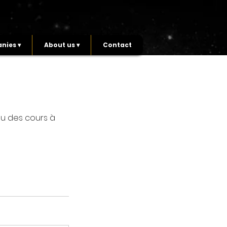
nies ▾
About us ▾
Contact
ou des cours à