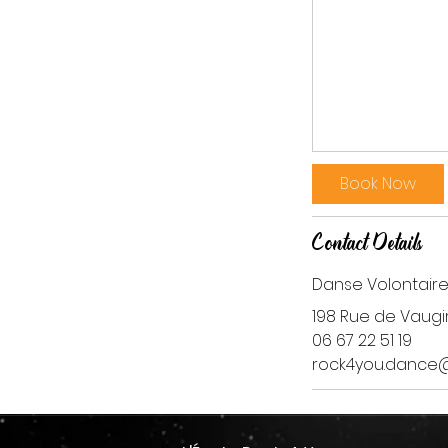
Book Now
Contact Details
Danse Volontair
198 Rue de Vaugir
06 67 22 51 19
rock4you.dance