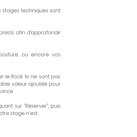
s stages techniques sont 
écis afin d’approfondir 
 posture, ou encore vos 
e Rock. Ils ne sont pas 
able valeur ajoutée pour 
fiance
ant sur "Réserver", puis 
otre stage n'est…