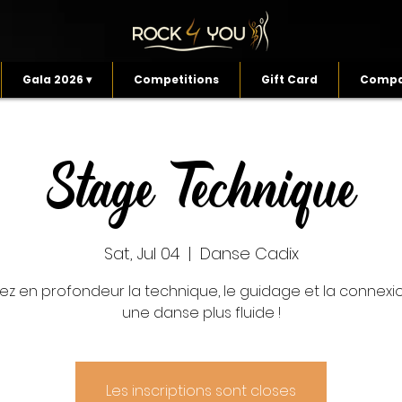
Gala 2026 ▾
Competitions
Gift Card
Compa
Stage Technique
Sat, Jul 04
  |  
Danse Cadix
llez en profondeur la technique, le guidage et la connexi
une danse plus fluide !
Les inscriptions sont closes