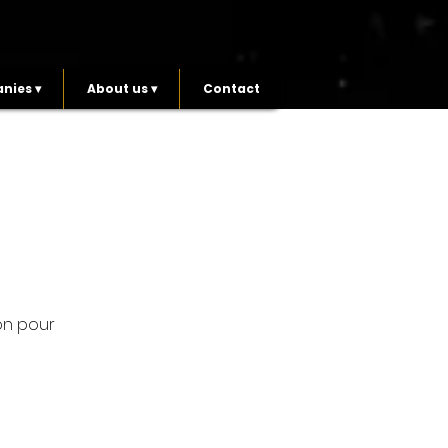
nies ▾
About us ▾
Contact
on pour