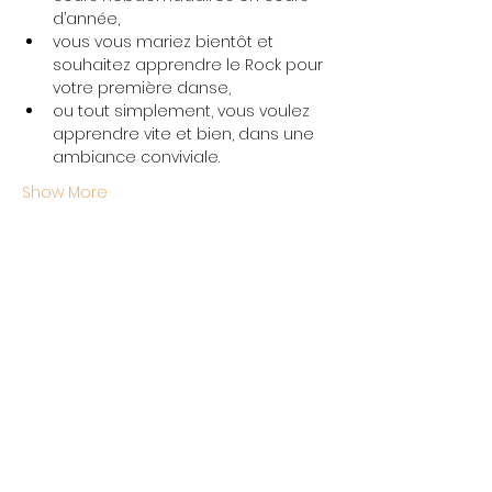
d’année,
vous vous mariez bientôt et 
souhaitez apprendre le Rock pour 
votre première danse,
ou tout simplement, vous voulez 
apprendre vite et bien, dans une 
ambiance conviviale.
Show More
Share this event
L'École Rock 4 You
Restez connectés
Inscription newsletter
Write to us: