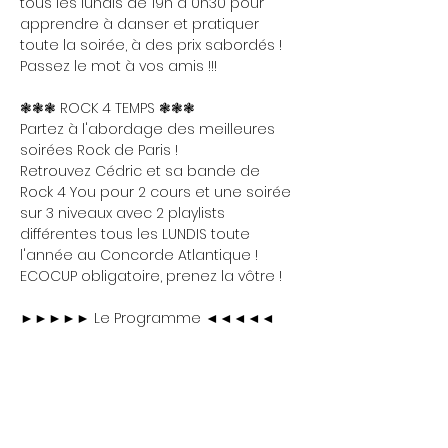
tous les lundis de 19h à 0h30 pour 
apprendre à danser et pratiquer 
toute la soirée, à des prix sabordés ! 
Passez le mot à vos amis !!!
❃❃❃ ROCK 4 TEMPS ❃❃❃
Partez à l'abordage des meilleures 
soirées Rock de Paris !
Retrouvez Cédric et sa bande de 
Rock 4 You pour 2 cours et une soirée 
sur 3 niveaux avec 2 playlists 
différentes tous les LUNDIS toute 
l'année au Concorde Atlantique !
ECOCUP obligatoire, prenez la vôtre !
►►►►► Le Programme ◄◄◄◄◄
Show More