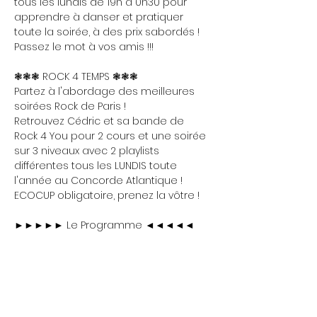
tous les lundis de 19h à 0h30 pour 
apprendre à danser et pratiquer 
toute la soirée, à des prix sabordés ! 
Passez le mot à vos amis !!!
❃❃❃ ROCK 4 TEMPS ❃❃❃
Partez à l'abordage des meilleures 
soirées Rock de Paris !
Retrouvez Cédric et sa bande de 
Rock 4 You pour 2 cours et une soirée 
sur 3 niveaux avec 2 playlists 
différentes tous les LUNDIS toute 
l'année au Concorde Atlantique !
ECOCUP obligatoire, prenez la vôtre !
►►►►► Le Programme ◄◄◄◄◄
Show More