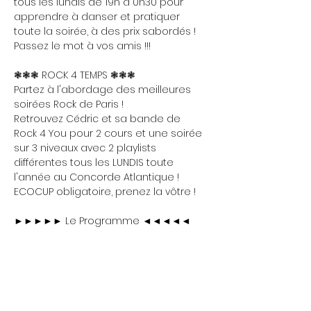
tous les lundis de 19h à 0h30 pour 
apprendre à danser et pratiquer 
toute la soirée, à des prix sabordés ! 
Passez le mot à vos amis !!!
❃❃❃ ROCK 4 TEMPS ❃❃❃
Partez à l'abordage des meilleures 
soirées Rock de Paris !
Retrouvez Cédric et sa bande de 
Rock 4 You pour 2 cours et une soirée 
sur 3 niveaux avec 2 playlists 
différentes tous les LUNDIS toute 
l'année au Concorde Atlantique !
ECOCUP obligatoire, prenez la vôtre !
►►►►► Le Programme ◄◄◄◄◄
Show More