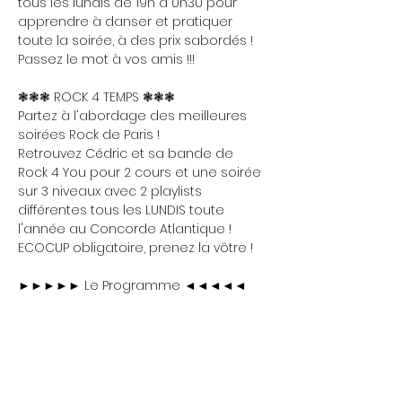
tous les lundis de 19h à 0h30 pour 
apprendre à danser et pratiquer 
toute la soirée, à des prix sabordés ! 
Passez le mot à vos amis !!!
❃❃❃ ROCK 4 TEMPS ❃❃❃
Partez à l'abordage des meilleures 
soirées Rock de Paris !
Retrouvez Cédric et sa bande de 
Rock 4 You pour 2 cours et une soirée 
sur 3 niveaux avec 2 playlists 
différentes tous les LUNDIS toute 
l'année au Concorde Atlantique !
ECOCUP obligatoire, prenez la vôtre !
►►►►► Le Programme ◄◄◄◄◄
Show More