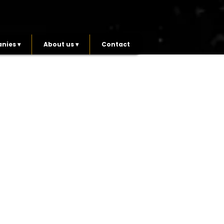
nies ▾
About us ▾
Contact