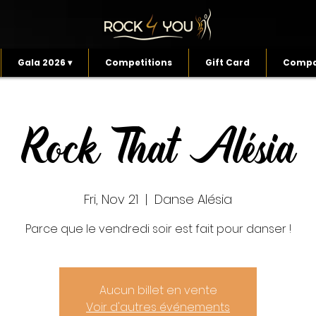
Gala 2026 ▾
Competitions
Gift Card
Compa
Rock That Alésia
Fri, Nov 21
  |  
Danse Alésia
Parce que le vendredi soir est fait pour danser !
Aucun billet en vente
Voir d'autres événements