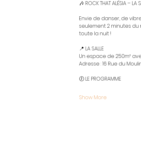
🎶 ROCK THAT ALÉSIA – LA
Envie de danser, de vibre
seulement 2 minutes du m
toute la nuit !
📍 LA SALLE
Un espace de 250m² avec
Adresse : 16 Rue du Moulin
🕖 LE PROGRAMME
Show More