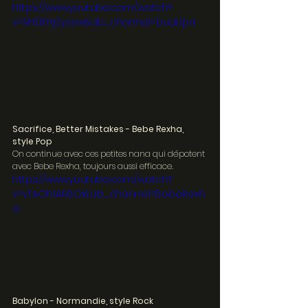
https://www.youtube.com/watch?
v=9HDEHj2yzew&ab_channel=DuaLipa
Sacrifice, Better Mistakes - Bebe Rexha, 
style Pop
On continue avec ces petites nana qui dépotent 
avec Bebe Rexha, toujours aussi efficace.
https://www.youtube.com/watch?
v=vTAOh1ARBOI&ab_channel=BebeRexh
a
Babylon - Normandie, style Rock