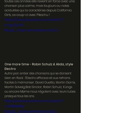
toutes ces années elle revient en force avec une 
chanson plus calme, mais toujours au notes 
acidulées qui la caractérise depuis California 
Girls, ce coup-ci avec Pikachu !
https://www.youtube.com/watch?
v=ojpTpT5i-
PI&ab_channel=KatyPerryVEVO
One more time - Robin Schulz & Alida, style 
Electro
Autre pan entier des chansons qui se dansent 
bien en Rock : l'Electro efficace et aux refrains 
faciles à mémoriser. David Guetta, Martin Garrix, 
Martin Solveig,Bob Sinclar, Robin Schulz, Küngs 
ou encore Møme nous régalent avec leurs tubes 
presque tous les ans.
https://www.youtube.com/watch?
v=9tBIMMPy-
EA&ab_channel=RobinSchulz