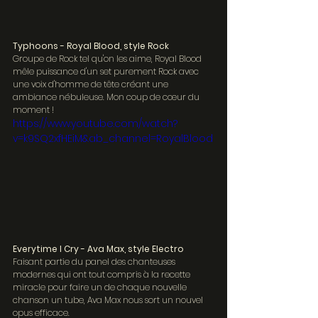
Typhoons - Royal Blood, style Rock
Groupe de Rock tel qu'on les aime, Royal Blood 
mêle puissance d'un set purement Rock avec 
une voix d'homme de tête créant une 
ambiance nébuleuse. Mon coup de cœur du 
moment !
https://www.youtube.com/watch?
v=k9SQ2xfHEiM&ab_channel=RoyalBlood
Everytime I Cry - Ava Max, style Electro
Faisant partie du panel des chanteuses 
modernes qui ont tout compris à la recette 
miracle pour faire un de chaque nouvelle 
chanson un tube, Ava Max nous sort un nouvel 
opus efficace.