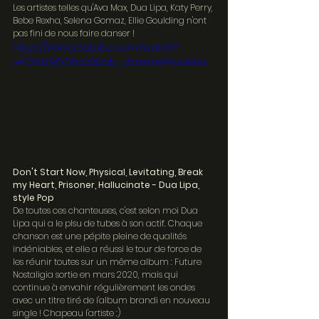
Les artistes telles qu'Ava Max, Dua Lipa, Katy Perry, 
Bebe Rexha, Selena Gomaz, Ellie Goulding n'ont 
pas fini de nous faire danser !
https://www.youtube.com/watch?
v=CFMz9DOhaJ8&ab_channel=AvaMax
Don't Start Now, Physical, Levitating, Break 
my Heart, Prisoner, Hallucinate - Dua Lipa, 
style Pop
De toutes ces chanteuses, c'est selon moi Dua 
Lipa qui a le plsu de tubes à son actif. Chaque 
chanson est une pépite pleine de qualités 
indéniables, et elle a réussi le tour de force de 
les réunir toutes sur un même album : Future 
Nostaligia sortie en mars 2020, mais qui 
continue à envahir régulièrement les ondes 
avec un titre tiré de l'album brandi en nouveau 
single ! Chapeau l'artiste :)