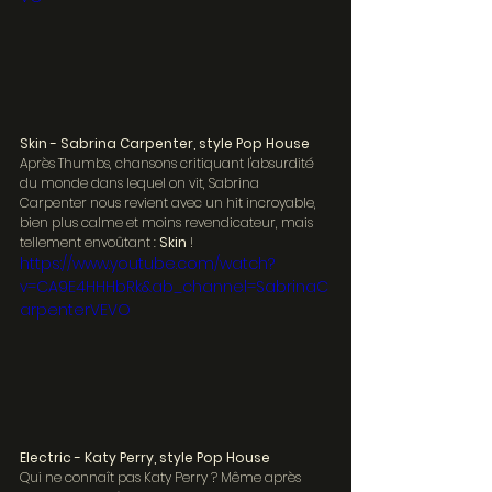
Skin - Sabrina Carpenter, style Pop House
Après Thumbs, chansons critiquant l'absurdité 
du monde dans lequel on vit, Sabrina 
Carpenter nous revient avec un hit incroyable, 
bien plus calme et moins revendicateur, mais 
tellement envoûtant : 
Skin 
!
https://www.youtube.com/watch?
v=CA9E4HHHbRk&ab_channel=SabrinaC
arpenterVEVO
Electric - Katy Perry, style Pop House
Qui ne connaît pas Katy Perry ? Même après 