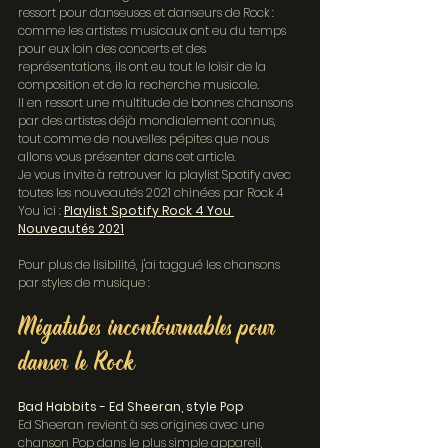
ressort pour danseuses et danseurs de Rock : 
comme les artistes musicaux ont eu du temps 
pour eux loin des concerts et des 
représentations, ils ont eu tout le loisir de la 
composition et de la recherche musicale.
Il en ressort une multitude de bonnes chansons 
par des artistes déjà mondialement connus, 
tout comme de nouvelles pépites que nous 
allons vous présenter dans cet article.
Je vous invite à retrouver la playlist Spotify avec 
toutes les nouveautés 2021 chinées par Rock 4 
You ici : 
Playlist Spotify Rock 4 You 
Nouveautés 2021
Pour plus de lisibilité, j'ai taggué les chansons 
par styles de musique :
Mégatubes incontournables pour 
danser le Rock
Bad Habbits - Ed Sheeran, style Pop
Ed Sheeran revient à ses origines avec une 
chanson Pop dans le plus simple appareil, 