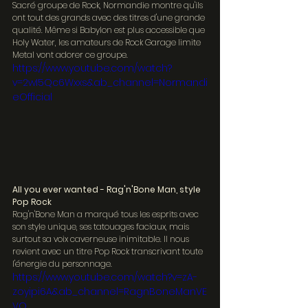
Sacré groupe de Rock, Normandie montre qu'ils 
ont tout des grands avec des titres d'une grande 
qualité. Même si Babylon est plus accessible que 
Holy Water, les amateurs de Rock Garage limite 
Metal vont adorer ce groupe.
https://www.youtube.com/watch?
v=2wI5Qc6Wxxs&ab_channel=Normandi
eOfficial
All you ever wanted - Rag'n'Bone Man, style 
Pop Rock
Rag'n'Bone Man a marqué tous les esprits avec 
son style unique, ses tatouages faciaux, mais 
surtout sa voix caverneuse inimitable. Il nous 
revient avec un titre Pop Rock transcrivant toute 
l'énergie du personnage.
https://www.youtube.com/watch?v=zA-
zoyipi6A&ab_channel=RagnBoneManVE
VO