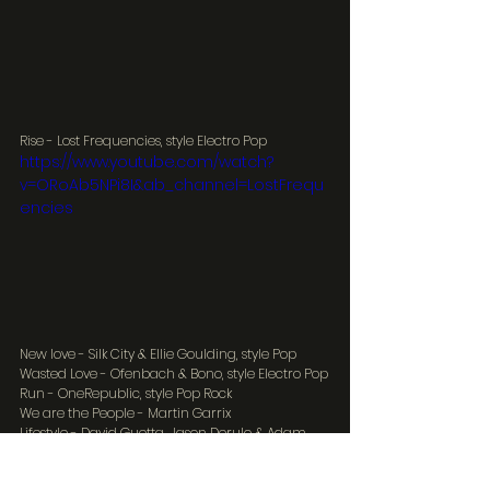
Rise - Lost Frequencies, style Electro Pop
https://www.youtube.com/watch?
v=ORoAb5NPi8I&ab_channel=LostFrequ
encies
New love - Silk City & Ellie Goulding, style Pop
Wasted Love - Ofenbach & Bono, style Electro Pop
Run - OneRepublic, style Pop Rock
We are the People - Martin Garrix
Lifestyle - David Guetta, Jason Derulo & Adam 
Levine, style Electro Pop