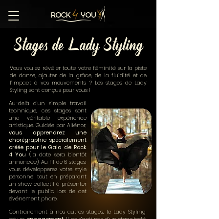
Stages de Lady Styling
Vous voulez révéler toute votre féminité sur la piste
de danse, ajouter de la grâce, de la fluidité et de
l’impact à vos mouvements ? Les stages de Lady
Styling sont conçus pour vous !
Au-delà d’un simple travail
technique, ces stages sont
une véritable expérience
artistique. Guidée par Aliénor,
vous apprendrez une
chorégraphie spécialement
créée pour le Gala de Rock
4 You
(la date sera bientôt
annoncée)
. Au fil de 6 stages,
vous développerez votre style
personnel tout en préparant
un show collectif à présenter
devant le public lors de cet
événement phare.
Contrairement à nos autres stages, le Lady Styling