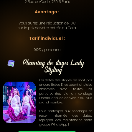
2 Rue de Cadix, 75015 Paris
Avantage :
Vous aurez une réduction de 10€
sur le prix de votre entrée au Gala
Tarif individuel :
90€ / personne
Planning des stages Lady
Styling
Les dates des stages ne sont pas
encore fixées. Elles seront choisies
ensemble avec toutes les
participantes, via un sondage
Doodle, afin de convenir au plus
grand nombre.
Pour participer aux sondages et
rester informée des dates,
rejoignez dès maintenant notre
groupe WhatsApp !