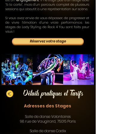
est un
engagement
. Il ne s’agit pas d’un stage isolé
“à la carte”, mais d’un parcours complet de plusieurs
sessions qui aboutit à une représentation sur scène.
Si vous avez envie de vous dépasser, de progresser et
de vivre l’émotion d’une vraie performance, les
stages de Lady Styling de Rock 4 You sont faits pour
vous !
Réservez votre stage
Détails pratiques et Tarifs
Adresses des Stages
Salle de danse Volontaires
98 rue de Vaugirard, 75015 Paris
Salle de danse Cadix