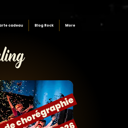
arte cadeau
Blog Rock
More
ling
 de chorégraphie