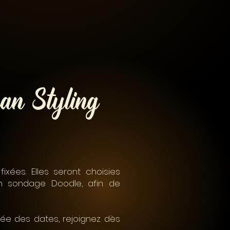
man Styling
xées. Elles seront choisies
un sondage Doodle, afin de
mée des dates, rejoignez dès