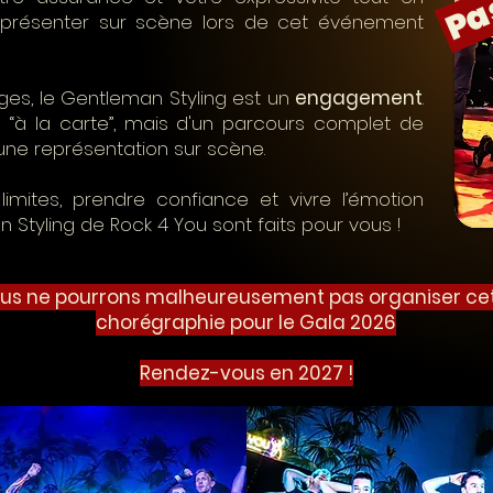
 présenter sur scène lors de cet événement
ges, le Gentleman Styling est un
engagement
.
lé “à la carte”, mais d'un parcours complet de
 une représentation sur scène.
imites, prendre confiance et vivre l’émotion
 Styling de Rock 4 You sont faits pour vous !
us ne pourrons malheureusement pas organiser ce
chorégraphie pour le Gala 2026
Rendez-vous en 2027 !