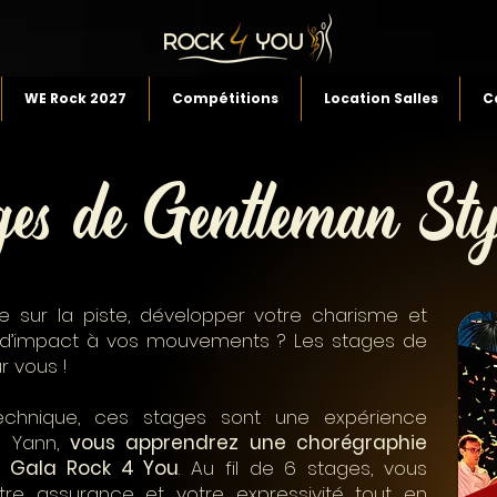
WE Rock 2027
Compétitions
Location Salles
C
ges de Gentleman Sty
le sur la piste, développer votre charisme et
 d’impact à vos mouvements ? Les stages de
r vous !
Pas
technique, ces stages sont une expérience
r Yann,
vous apprendrez une chorégraphie
e Gala Rock 4 You
. Au fil de 6 stages, vous
otre assurance et votre expressivité tout en