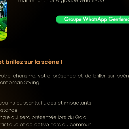
maintenant notre groupe WhatsApp !
Groupe WhatsApp Gentleman
brillez sur la scène !
otre charisme, votre présence et de briller sur scè
ntleman Styling.
ulins puissants, fluides et impactants
estance
inale qui sera présentée lors du Gala
artistique et collective hors du commun