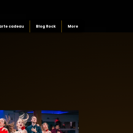
arte cadeau
Blog Rock
More