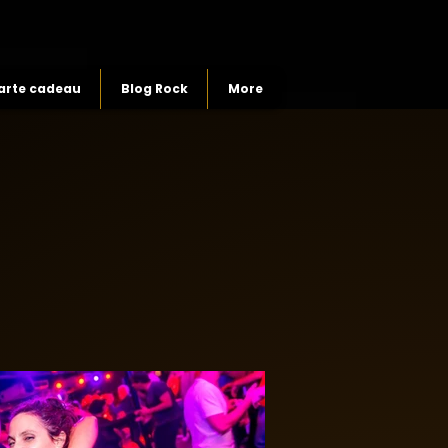
arte cadeau
Blog Rock
More