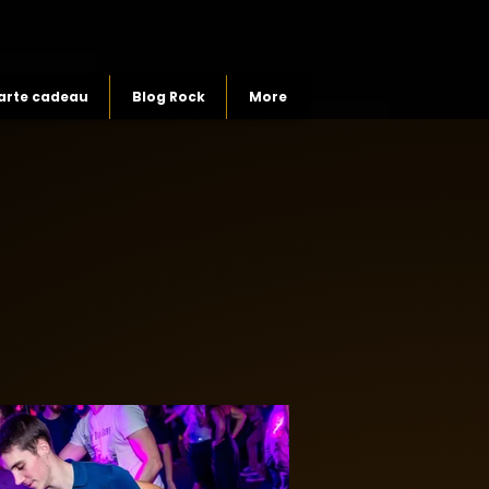
arte cadeau
Blog Rock
More