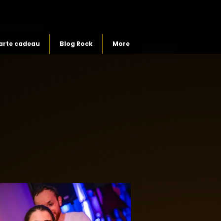
arte cadeau
Blog Rock
More