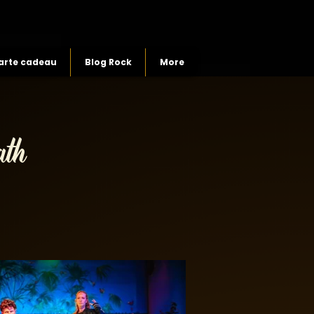
arte cadeau
Blog Rock
More
ath