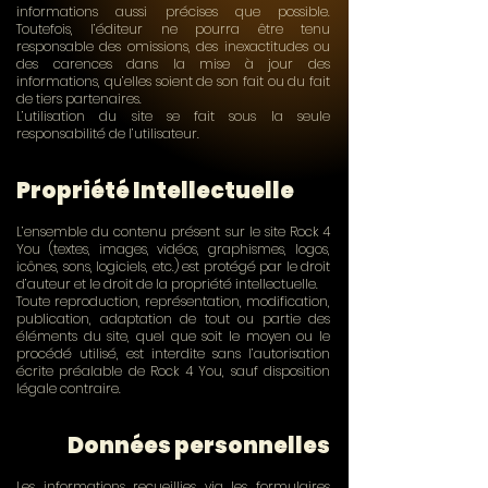
informations aussi précises que possible.
Toutefois, l’éditeur ne pourra être tenu
responsable des omissions, des inexactitudes ou
des carences dans la mise à jour des
informations, qu’elles soient de son fait ou du fait
de tiers partenaires.
L’utilisation du site se fait sous la seule
responsabilité de l’utilisateur.
Propriété Intellectuelle
L’ensemble du contenu présent sur le site Rock 4
You (textes, images, vidéos, graphismes, logos,
icônes, sons, logiciels, etc.) est protégé par le droit
d’auteur et le droit de la propriété intellectuelle.
Toute reproduction, représentation, modification,
publication, adaptation de tout ou partie des
éléments du site, quel que soit le moyen ou le
procédé utilisé, est interdite sans l’autorisation
écrite préalable de Rock 4 You, sauf disposition
légale contraire.
Données personnelles
Les informations recueillies via les formulaires