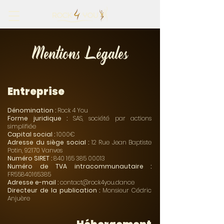
Mentions Légales
Entreprise
Dénomination :
Rock 4 You
Forme juridique :
SAS, société par actions
simplifiée
Capital social :
1000€
Adresse du siège social :
12 Rue Jean Baptiste
Potin, 92170 Vanves
Numéro SIRET :
840 165 385 00013
Numéro de TVA intracommunautaire :
FR55840165385
Adresse e-mail :
contact@rock4you.dance
Directeur de la publication :
Monsieur Cédric
Anjuère