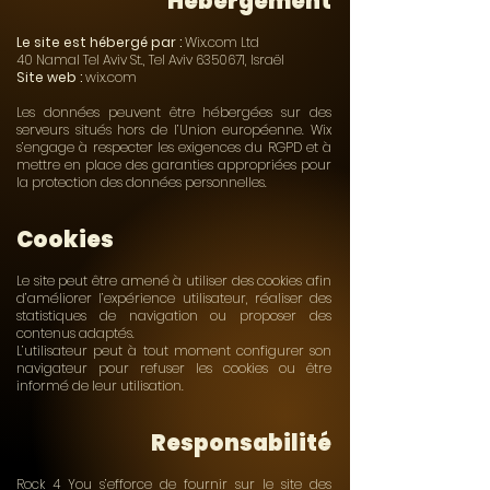
Hébergement
Le site est hébergé par :
Wix.com Ltd
40 Namal Tel Aviv St., Tel Aviv 6350671, Israël
Site web :
wix.com
Les données peuvent être hébergées sur des
serveurs situés hors de l’Union européenne. Wix
s’engage à respecter les exigences du RGPD et à
mettre en place des garanties appropriées pour
la protection des données personnelles.
Cookies
Le site peut être amené à utiliser des cookies afin
d’améliorer l’expérience utilisateur, réaliser des
statistiques de navigation ou proposer des
contenus adaptés.
L’utilisateur peut à tout moment configurer son
navigateur pour refuser les cookies ou être
informé de leur utilisation.
Responsabilité
Rock 4 You s’efforce de fournir sur le site des