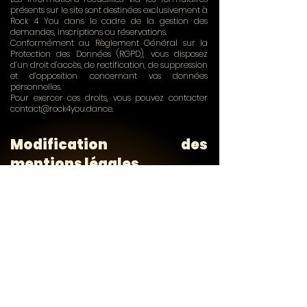
présents sur le site sont destinées exclusivement à
Rock 4 You dans le cadre de la gestion des
demandes, inscriptions ou réservations.
Conformément au Règlement Général sur la
Protection des Données (RGPD), vous disposez
d’un droit d’accès, de rectification, de suppression
et d’opposition concernant vos données
personnelles.
Pour exercer ces droits, vous pouvez contacter
contact@rock4you.dance
.
Modification des
mentions légales
Rock 4 You se réserve le droit de modifier les
présentes mentions légales à tout moment.
Les utilisateurs sont invités à les consulter
régulièrement afin de prendre connaissance des
éventuelles modifications.
Liens externes
Le site peut contenir des liens hypertextes vers des
sites internet tiers.