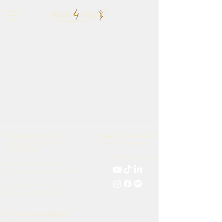
L'École Rock 4 You
Restez connectés
contact@rock4you.dance
Inscription newsletter
+33 6 67 22 51 19
Réseaux sociaux
Salle
Danse Volontaires
198 Rue de Vaugirard, 75015 Paris
Salle
Danse Cadix
2 Rue de Cadix, 75015 Paris
Informations légales
Mentions Légales