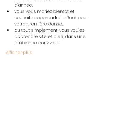
d’année,
vous vous mariez bientôt et 
souhaitez apprendre le Rock pour 
votre première danse,
ou tout simplement, vous voulez 
apprendre vite et bien, dans une 
ambiance conviviale.
Afficher plus
Partager cet événement
L'École Rock 4 You
Restez connectés
contact@rock4you.dance
Inscription newsletter
+33 6 67 22 51 19