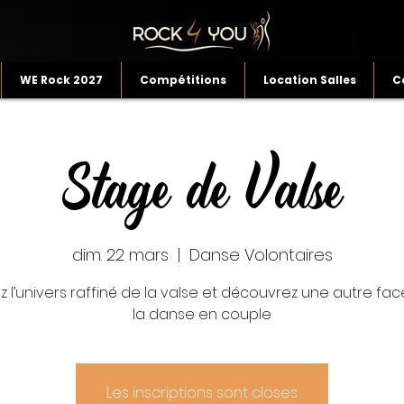
WE Rock 2027
Compétitions
Location Salles
C
Stage de Valse
dim. 22 mars
  |  
Danse Volontaires
z l’univers raffiné de la valse et découvrez une autre fa
la danse en couple
Les inscriptions sont closes