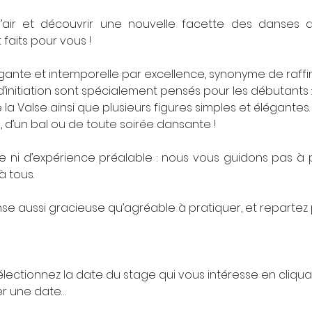
air et découvrir une nouvelle facette des danses 
t faits pour vous !
légante et intemporelle par excellence, synonyme de raf
 d’initiation sont spécialement pensés pour les débutants 
a Valse ainsi que plusieurs figures simples et élégantes. D
e, d’un bal ou de toute soirée dansante !
e ni d’expérience préalable : nous vous guidons pas à
à tous.
e aussi gracieuse qu’agréable à pratiquer, et repartez 
lectionnez la date du stage qui vous intéresse en cliquant
er une date…