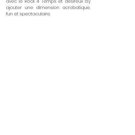
avec le Rock 4 Temps et désireux d’y 
ajouter une dimension acrobatique, 
fun et spectaculaire.
Afficher plus
Partager cet événement
L'École Rock 4 You
Restez connectés
contact@rock4you.dance
Inscription newsletter
+33 6 67 22 51 19
Réseaux sociaux
Salle
Danse Volontaires
198 Rue de Vaugirard, 75015 Paris
Salle
Danse Cadix
2 Rue de Cadix, 75015 Paris