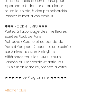
tous les lundis de 19h à 0h30 pour 
apprendre à danser et pratiquer 
toute la soirée, à des prix sabordés ! 
Passez le mot à vos amis !!!
❃❃❃ ROCK 4 TEMPS ❃❃❃
Partez à l'abordage des meilleures 
soirées Rock de Paris !
Retrouvez Cédric et sa bande de 
Rock 4 You pour 2 cours et une soirée 
sur 3 niveaux avec 2 playlists 
différentes tous les LUNDIS toute 
l'année au Concorde Atlantique !
ECOCUP obligatoire, prenez la vôtre !
►►►►► Le Programme ◄◄◄◄◄
Afficher plus