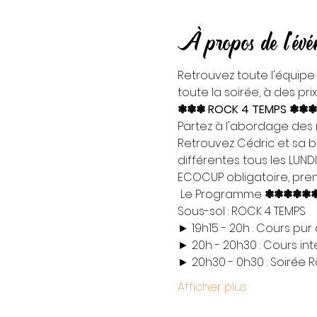
À propos de l'év
Retrouvez toute l'équipe
toute la soirée, à des pri
❃❃❃ ROCK 4 TEMPS ❃❃❃
Partez à l'abordage des m
Retrouvez Cédric et sa b
différentes tous les LUND
ECOCUP obligatoire, prene
 Le Programme 
❃❃❃
❃❃
Sous-sol : ROCK 4 TEMPS

► 19h15 - 20h : Cours pur
► 20h - 20h30 : Cours in
► 20h30 - 0h30 : Soirée 
Afficher plus