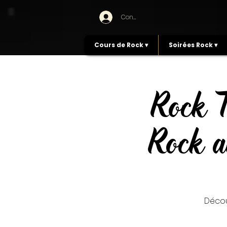
Connexion
Cours de Rock ▾
Soirées Rock ▾
Rock T
Rock a
Décou