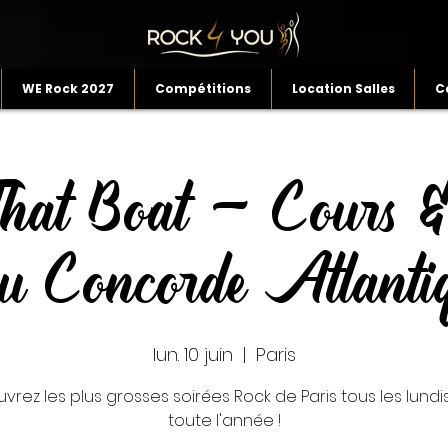
WE Rock 2027
Compétitions
Location Salles
C
hat Boat - Cours &
u Concorde Atlanti
lun. 10 juin
  |  
Paris
vrez les plus grosses soirées Rock de Paris tous les lundis 
toute l'année !