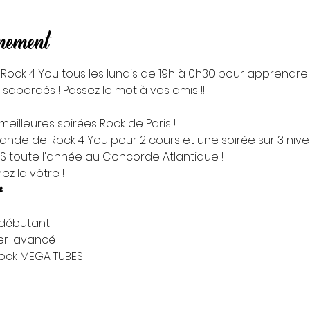
énement
 Rock 4 You tous les lundis de 19h à 0h30 pour apprendre
x sabordés ! Passez le mot à vos amis !!!
eilleures soirées Rock de Paris !

ande de Rock 4 You pour 2 cours et une soirée sur 3 nivea
IS toute l'année au Concorde Atlantique !
z la vôtre !
❃
 débutant

ter-avancé

Rock MEGA TUBES