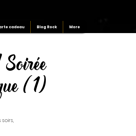
arte cadeau
Blog Rock
More
 Soirée
que (1)
soirs,