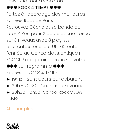
Passez le mot à vos amis !!!
❃❃❃ ROCK 4 TEMPS ❃❃❃
Partez à l'abordage des meilleures 
soirées Rock de Paris !

Retrouvez Cédric et sa bande de 
Rock 4 You pour 2 cours et une soirée 
sur 3 niveaux avec 3 playlists 
différentes tous les LUNDIS toute 
l'année au Concorde Atlantique !
ECOCUP obligatoire, prenez la vôtre !
❃❃❃
 Le Programme 
❃❃❃
Sous-sol : ROCK 4 TEMPS

► 19h15 - 20h : Cours pur débutant

► 20h - 20h30 : Cours inter-avancé

► 20h30 - 0h30 : Soirée Rock MEGA 
TUBES
Afficher plus
Billets