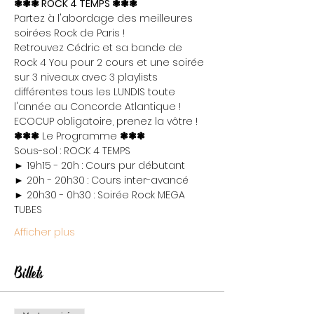
❃❃❃ ROCK 4 TEMPS ❃❃❃
Partez à l'abordage des meilleures 
soirées Rock de Paris !

Retrouvez Cédric et sa bande de 
Rock 4 You pour 2 cours et une soirée 
sur 3 niveaux avec 3 playlists 
différentes tous les LUNDIS toute 
l'année au Concorde Atlantique !
ECOCUP obligatoire, prenez la vôtre !
❃❃❃
 Le Programme 
❃❃❃
Sous-sol : ROCK 4 TEMPS

► 19h15 - 20h : Cours pur débutant

► 20h - 20h30 : Cours inter-avancé

► 20h30 - 0h30 : Soirée Rock MEGA 
TUBES
Afficher plus
Billets