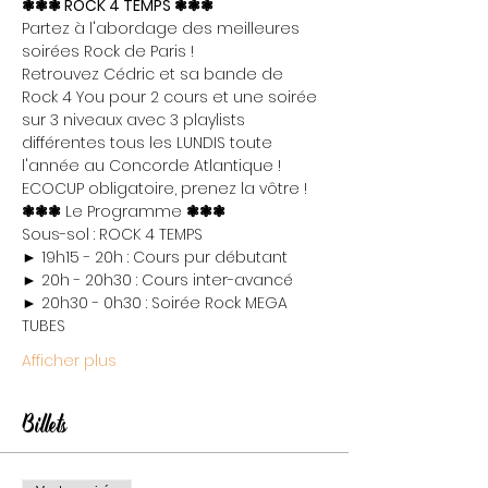
❃❃❃ ROCK 4 TEMPS ❃❃❃
Partez à l'abordage des meilleures 
soirées Rock de Paris !

Retrouvez Cédric et sa bande de 
Rock 4 You pour 2 cours et une soirée 
sur 3 niveaux avec 3 playlists 
différentes tous les LUNDIS toute 
l'année au Concorde Atlantique !
ECOCUP obligatoire, prenez la vôtre !
❃❃❃
 Le Programme 
❃❃❃
Sous-sol : ROCK 4 TEMPS

► 19h15 - 20h : Cours pur débutant

► 20h - 20h30 : Cours inter-avancé

► 20h30 - 0h30 : Soirée Rock MEGA 
TUBES
Afficher plus
Billets