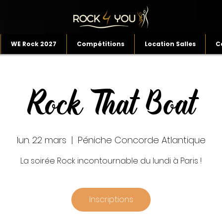
WE Rock 2027
Compétitions
Location Salles
C
Rock That Boat
lun. 22 mars
  |  
Péniche Concorde Atlantique
La soirée Rock incontournable du lundi à Paris !
Inscriptions