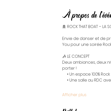
À propos de l'év
🚢 ROCK THAT BOAT – LA SO
Envie de danser et de pr
You pour une soirée Rock
🎶 LE CONCEPT
Deux ambiances, deux nive
porter !
     • Un espace 100% Roc
     • Une salle au RDC a
Afficher plus