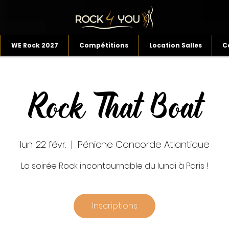
WE Rock 2027
Compétitions
Location Salles
C
Rock That Boat
lun. 22 févr.
  |  
Péniche Concorde Atlantique
La soirée Rock incontournable du lundi à Paris !
Inscriptions