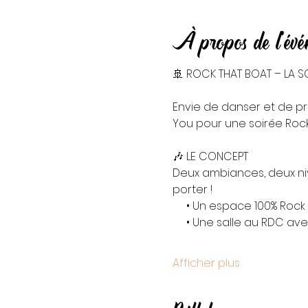
À propos de l'év
🚢 ROCK THAT BOAT – LA SO
Envie de danser et de pr
You pour une soirée Rock
🎶 LE CONCEPT
Deux ambiances, deux nive
porter !
     • Un espace 100% Roc
     • Une salle au RDC a
Afficher plus