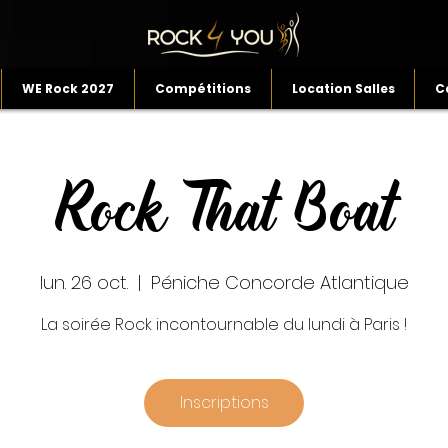
WE Rock 2027
Compétitions
Location Salles
C
Rock That Boat
lun. 26 oct.
  |  
Péniche Concorde Atlantique
La soirée Rock incontournable du lundi à Paris !
Inscriptions