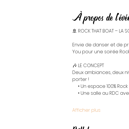
À propos de l'év
🚢 ROCK THAT BOAT – LA SO
Envie de danser et de pr
You pour une soirée Rock
🎶 LE CONCEPT
Deux ambiances, deux nive
porter !
     • Un espace 100% Roc
     • Une salle au RDC a
Afficher plus