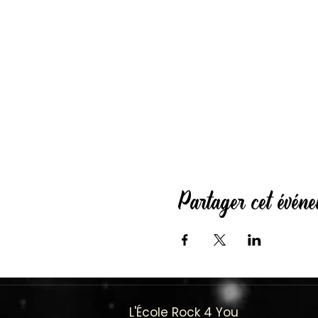
Partager cet évén
L'École Rock 4 You