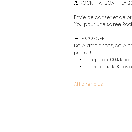
🚢 ROCK THAT BOAT – LA SO
Envie de danser et de pr
You pour une soirée Rock
🎶 LE CONCEPT
Deux ambiances, deux nive
porter !
     • Un espace 100% Roc
     • Une salle au RDC a
Afficher plus