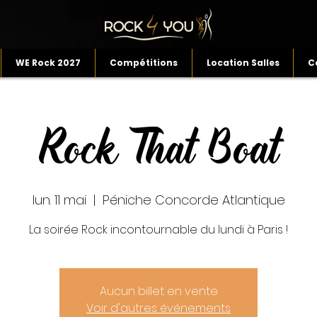
WE Rock 2027
Compétitions
Location Salles
C
Rock That Boat
lun. 11 mai
  |  
Péniche Concorde Atlantique
La soirée Rock incontournable du lundi à Paris !
Aucun billet en vente
Voir d'autres événements