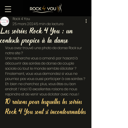
Rock 4 You
25 mars 2024
5 min de lecture
Les soirées Rock 4 You : un
contexte propice à la danse
Vous avez trouvé une photo de danse Rock sur 
notre site ?
Une recherche vous a amené par hasard à 
découvrir des soirées de danse de couple 
sociale où tout le monde semble s'éclater ?
Finalement, vous vous demandez si vous ne 
pourriez pas vous aussi participer à ces soirées ?
Eh bien ne cherchez plus, vous êtes au bon 
endroit ! Voici 10 excellentes raisons de nous 
rejoindre et de venir vous éclater avec nous !
10 raisons pour lesquelles les soirées 
Rock 4 You sont si incontournables