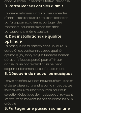
chaque soirée un véritable festival de danse.
3. Retrouver ses cercles d'amis
La joie de retrouver un ou plusieurs cercles 
d'amis. Les soirées Rock 4 You sont l'occasion 
parfaite pour socialiser et partager des 
moments inoubliables avec des amis 
partageant la même passion.
4. Des installations de qualité 
optimale
La pratique de sa passion dans un lieu aux 
caractéristiques techniques de qualité 
optimale (sol, sono, playlist, lumières, boisson, 
aération). Tout est pensé pour offrir aux 
danseurs un cadre idéal où ils peuvent 
s'exprimer librement et confortablement.
5. Découvrir de nouvelles musiques
L'envie de découvrir des nouveautés musicales 
et de se laisser surprendre par la musique. Les 
soirées Rock 4 You sont réputées pour leur 
sélection éclectique de musiques qui ravissent 
les oreilles et inspirent les pas de danse les plus 
créatifs.
6. Partager une passion commune