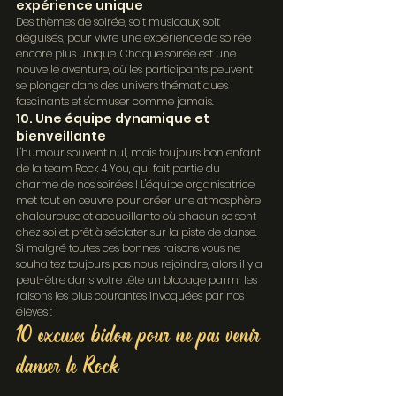
expérience unique
Des thèmes de soirée, soit musicaux, soit 
déguisés, pour vivre une expérience de soirée 
encore plus unique. Chaque soirée est une 
nouvelle aventure, où les participants peuvent 
se plonger dans des univers thématiques 
fascinants et s'amuser comme jamais.
10. Une équipe dynamique et 
bienveillante
L'humour souvent nul, mais toujours bon enfant 
de la team Rock 4 You, qui fait partie du 
charme de nos soirées ! L'équipe organisatrice 
met tout en œuvre pour créer une atmosphère 
chaleureuse et accueillante où chacun se sent 
chez soi et prêt à s'éclater sur la piste de danse.
Si malgré toutes ces bonnes raisons vous ne 
souhaitez toujours pas nous rejoindre, alors il y a 
peut-être dans votre tête un blocage parmi les 
raisons les plus courantes invoquées par nos 
élèves :
10 excuses bidon pour ne pas venir 
danser le Rock