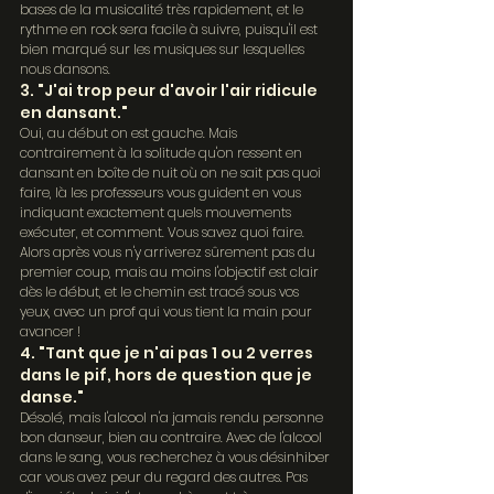
bases de la musicalité très rapidement, et le 
rythme en rock sera facile à suivre, puisqu'il est 
bien marqué sur les musiques sur lesquelles 
nous dansons.
3. "J'ai trop peur d'avoir l'air ridicule 
en dansant."
Oui, au début on est gauche. Mais 
contrairement à la solitude qu'on ressent en 
dansant en boîte de nuit où on ne sait pas quoi 
faire, là les professeurs vous guident en vous 
indiquant exactement quels mouvements 
exécuter, et comment. Vous savez quoi faire. 
Alors après vous n'y arriverez sûrement pas du 
premier coup, mais au moins l'objectif est clair 
dès le début, et le chemin est tracé sous vos 
yeux, avec un prof qui vous tient la main pour 
avancer !
4. "Tant que je n'ai pas 1 ou 2 verres 
dans le pif, hors de question que je 
danse."
Désolé, mais l'alcool n'a jamais rendu personne 
bon danseur, bien au contraire. Avec de l'alcool 
dans le sang, vous recherchez à vous désinhiber 
car vous avez peur du regard des autres. Pas 