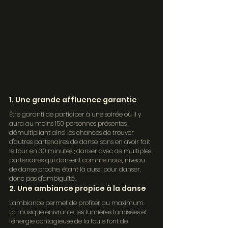
1. Une grande affluence garantie
Être garanti de participer à une soirée où il y 
aura au moins 150 personnes présentes, 
démultipliant ainsi les chances de trouver 
d'autres partenaires de danse, sans en avoir fait 
le tour en 30 minutes ; danser avec de multiples 
partenaires qui dansent comme nous, niveau 
de danse proche, étant là aussi pour danser, 
donc pas d'ambiguïté.
2. Une ambiance propice à la danse
L'ambiance permet de profiter au maximum. 
La musique enivrante, les lumières tamisées et 
l'énergie contagieuse de la foule font de 