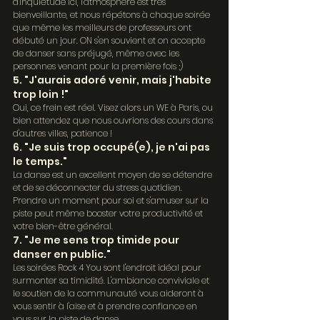
d'inquiétude ici, l'atmosphère est très 
bienveillante, et nous répétons à chaque soirée 
que même les meilleurs de professeurs ont 
débuté un jour. ON s'en souvient et on accepte 
de danser sans préjugé, même avec les 
personnes venant pour la première fois ;)
5. "J'aurais adoré venir, mais j'habite 
trop loin !"
Oui, ce frein est réel. Visez alors un WE à Paris, ou 
bien attendez que nous ouvrions des cours dans 
d'autres villes, patience !
6. "Je suis trop occupé(e), je n'ai pas 
le temps."
La danse est un excellent moyen de se détendre 
et de se déconnecter du stress quotidien. 
Prendre un moment pour soi et s'amuser sur la 
piste peut même booster votre productivité et 
votre bien-être général.
7. "Je me sens trop timide pour 
danser en public."
Les soirées Rock 4 You sont l'endroit idéal pour 
surmonter sa timidité. L'ambiance conviviale et 
le soutien de la communauté vous aideront à 
vous sentir à l'aise et à prendre confiance en 
vous sur la piste de danse.