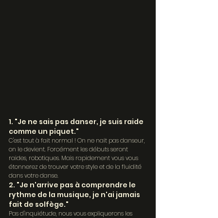
1. "Je ne sais pas danser, je suis raide 
comme un piquet."
C'est tout à fait normal ! On ne nait pas danseur, 
on le devient. Forcément les débuts seront 
raides, robotiques. Mais rapidement vous vous 
étonnerez de trouver votre style et de la fluidité 
dans votre danse.
2. "Je n'arrive pas à comprendre le 
rythme de la musique, je n'ai jamais 
fait de solfège."
Pas d'inquiétude, nous vous expliquerons les 