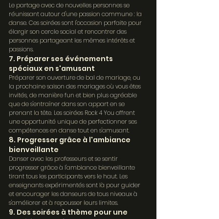
Le partage avec de nouvelles personnes se 
réunissant autour d'une passion commune : la 
danse. Ces soirées sont l'occasion parfaite pour 
élargir son cercle social et rencontrer des 
personnes partageant les mêmes intérêts et 
passions.
7. Préparer ses événements 
spéciaux en s'amusant
Préparer son ouverture de bal de mariage, ou 
la prochaine saison des mariages où vous êtes 
invités, de manière fun et bien plus agréable 
que de s'entraîner dans son appart en se 
prenant la tête. Les soirées Rock 4 You offrent 
une opportunité unique de perfectionner ses 
compétences en danse tout en s'amusant.
8. Progresser grâce à l'ambiance 
bienveillante
Danser avec les professeurs et se sentir 
progresser grâce à l'ambiance bienveillante 
tirant tous les participants vers le haut. Les 
enseignants expérimentés sont là pour guider 
et encourager les danseurs de tous niveaux à 
s'améliorer et à repousser leurs limites.
9. Des soirées à thème pour une 