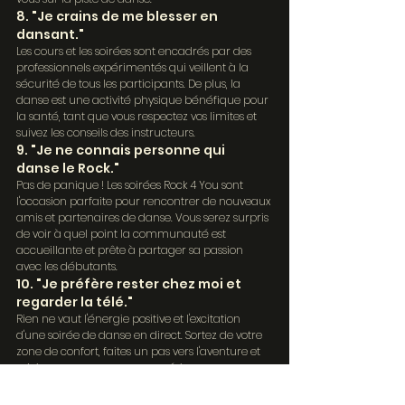
8. "Je crains de me blesser en 
dansant."
Les cours et les soirées sont encadrés par des 
professionnels expérimentés qui veillent à la 
sécurité de tous les participants. De plus, la 
danse est une activité physique bénéfique pour 
la santé, tant que vous respectez vos limites et 
suivez les conseils des instructeurs.
9. "Je ne connais personne qui 
danse le Rock."
Pas de panique ! Les soirées Rock 4 You sont 
l'occasion parfaite pour rencontrer de nouveaux 
amis et partenaires de danse. Vous serez surpris 
de voir à quel point la communauté est 
accueillante et prête à partager sa passion 
avec les débutants.
10. "Je préfère rester chez moi et 
regarder la télé."
Rien ne vaut l'énergie positive et l'excitation 
d'une soirée de danse en direct. Sortez de votre 
zone de confort, faites un pas vers l'aventure et 
rejoignez-nous pour une expérience 
inoubliable sur la piste de danse !