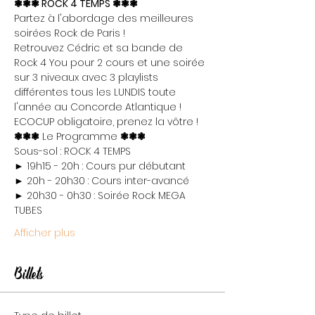
❃❃❃ ROCK 4 TEMPS ❃❃❃
Partez à l'abordage des meilleures 
soirées Rock de Paris !

Retrouvez Cédric et sa bande de 
Rock 4 You pour 2 cours et une soirée 
sur 3 niveaux avec 3 playlists 
différentes tous les LUNDIS toute 
l'année au Concorde Atlantique !
ECOCUP obligatoire, prenez la vôtre !
❃❃❃
 Le Programme 
❃❃❃
Sous-sol : ROCK 4 TEMPS

► 19h15 - 20h : Cours pur débutant

► 20h - 20h30 : Cours inter-avancé

► 20h30 - 0h30 : Soirée Rock MEGA 
TUBES
Afficher plus
Billets