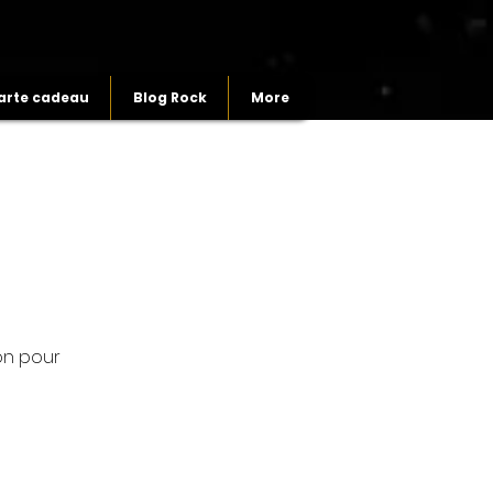
arte cadeau
Blog Rock
More
on pour