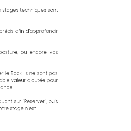
s stages techniques sont 
écis afin d’approfondir 
 posture, ou encore vos 
e Rock. Ils ne sont pas 
able valeur ajoutée pour 
fiance
ant sur "Réserver", puis 
otre stage n'est…