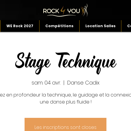
WE Rock 2027
Compétitions
Location Salles
C
Stage Technique
sam. 04 avr.
  |  
Danse Cadix
llez en profondeur la technique, le guidage et la connexi
une danse plus fluide !
Les inscriptions sont closes