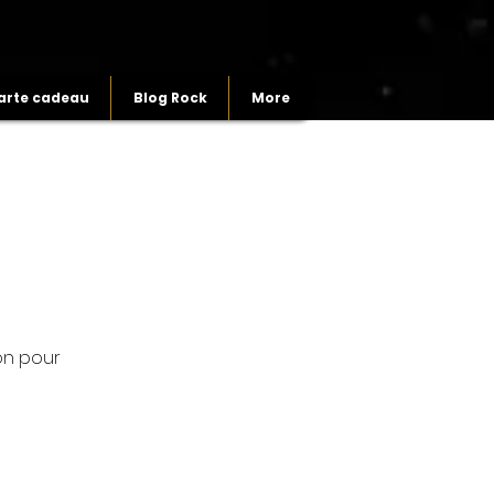
arte cadeau
Blog Rock
More
on pour