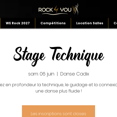
WE Rock 2027
Compétitions
Location Salles
C
Stage Technique
sam. 06 juin
  |  
Danse Cadix
llez en profondeur la technique, le guidage et la connexi
une danse plus fluide !
Les inscriptions sont closes