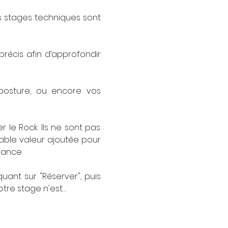
s stages techniques sont 
écis afin d’approfondir 
 posture, ou encore vos 
e Rock. Ils ne sont pas 
able valeur ajoutée pour 
fiance
ant sur "Réserver", puis 
otre stage n'est…