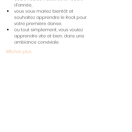
d’année,
vous vous mariez bientôt et 
souhaitez apprendre le Rock pour 
votre première danse,
ou tout simplement, vous voulez 
apprendre vite et bien, dans une 
ambiance conviviale.
Afficher plus
Partager cet événement
L'École Rock 4 You
Restez connectés
contact@rock4you.dance
Inscription newsletter
+33 6 67 22 51 19