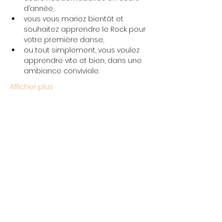
d’année,
vous vous mariez bientôt et 
souhaitez apprendre le Rock pour 
votre première danse,
ou tout simplement, vous voulez 
apprendre vite et bien, dans une 
ambiance conviviale.
Afficher plus
Partager cet événement
L'École Rock 4 You
Restez connectés
contact@rock4you.dance
Inscription newsletter
+33 6 67 22 51 19