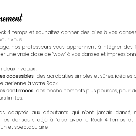
énement
ock 4 temps et souhaitez donner des ailes à vos danses
pour vous !
age, nos professeurs vous apprennent à intégrer des fi
er une vraie dose de “wow” à vos danses et impressionner
n deux niveaux :
res accessibles
 : des acrobaties simples et sûres, idéales
e aérienne à votre Rock.
res confirmées
 : des enchaînements plus poussés, pour 
s limites.
 adaptés aux débutants qui n’ont jamais dansé, ma
les danseurs déjà à l’aise avec le Rock 4 Temps et d
un et spectaculaire.