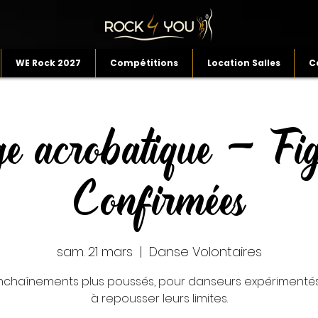
WE Rock 2027
Compétitions
Location Salles
C
ge acrobatique - Fig
Confirmées
sam. 21 mars
  |  
Danse Volontaires
nchaînements plus poussés, pour danseurs expérimentés
à repousser leurs limites.