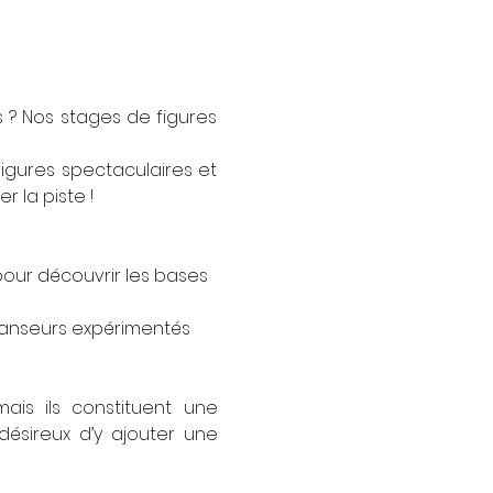
 ? Nos stages de figures 
gures spectaculaires et 
 la piste !
 pour découvrir les bases 
danseurs expérimentés 
is ils constituent une 
ésireux d’y ajouter une 