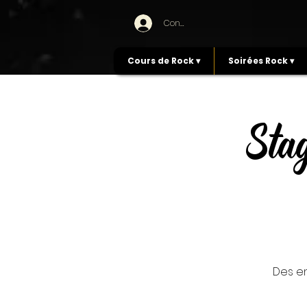
Connexion
Cours de Rock ▾
Soirées Rock ▾
Sta
Des e