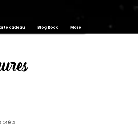
arte cadeau
Blog Rock
More
ures
 prêts