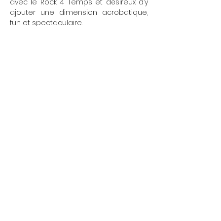
avec le Rock 4 Temps et désireux d’y 
ajouter une dimension acrobatique, 
fun et spectaculaire.
Afficher plus
Partager cet événement
L'École Rock 4 You
Restez connectés
contact@rock4you.dance
Inscription newsletter
+33 6 67 22 51 19
Réseaux sociaux
Salle
Danse Volontaires
198 Rue de Vaugirard, 75015 Paris
Salle
Danse Cadix
2 Rue de Cadix, 75015 Paris