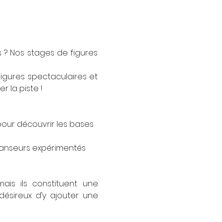
 ? Nos stages de figures 
gures spectaculaires et 
 la piste !
 pour découvrir les bases 
danseurs expérimentés 
is ils constituent une 
ésireux d’y ajouter une 