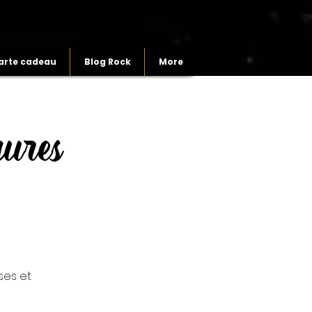
arte cadeau
Blog Rock
More
ures
ses et