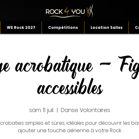
WE Rock 2027
Compétitions
Location Salles
C
ge acrobatique - Fig
accessibles
sam. 11 juil.
  |  
Danse Volontaires
crobaties simples et sûres, idéales pour découvrir les ba
ajouter une touche aérienne à votre Rock.