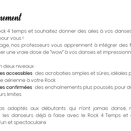
énement
ock 4 temps et souhaitez donner des ailes à vos danses
pour vous !
age, nos professeurs vous apprennent à intégrer des fi
er une vraie dose de “wow” à vos danses et impressionner
n deux niveaux :
res accessibles
 : des acrobaties simples et sûres, idéales
e aérienne à votre Rock.
res confirmées
 : des enchaînements plus poussés, pour 
s limites.
 adaptés aux débutants qui n’ont jamais dansé, ma
les danseurs déjà à l’aise avec le Rock 4 Temps et d
un et spectaculaire.