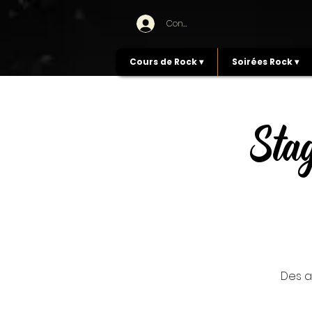
Connexion
Cours de Rock ▾
Soirées Rock ▾
Sta
Des a