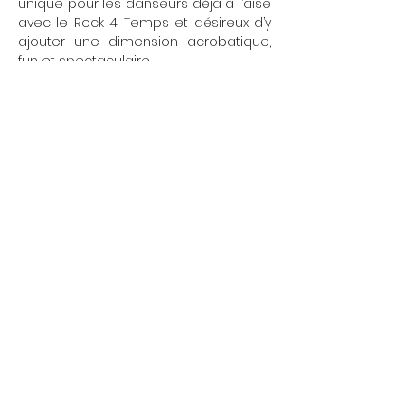
unique pour les danseurs déjà à l’aise 
avec le Rock 4 Temps et désireux d’y 
ajouter une dimension acrobatique, 
fun et spectaculaire.
Afficher plus
Partager cet événement
L'École Rock 4 You
Restez connectés
contact@rock4you.dance
Inscription newsletter
+33 6 67 22 51 19
Réseaux sociaux
Salle
Danse Volontaires
198 Rue de Vaugirard, 75015 Paris
Salle
Danse Cadix