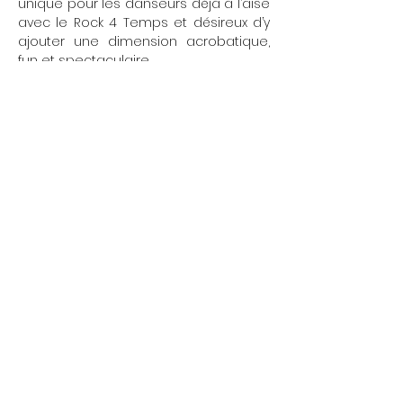
unique pour les danseurs déjà à l’aise 
avec le Rock 4 Temps et désireux d’y 
ajouter une dimension acrobatique, 
fun et spectaculaire.
Afficher plus
Partager cet événement
L'École Rock 4 You
Restez connectés
contact@rock4you.dance
Inscription newsletter
+33 6 67 22 51 19
Réseaux sociaux
Salle
Danse Volontaires
198 Rue de Vaugirard, 75015 Paris
Salle
Danse Cadix